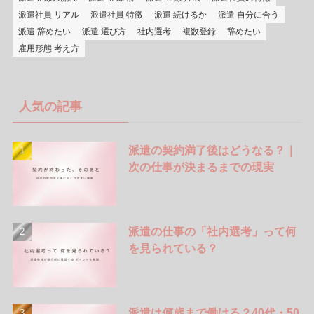
派遣社員 リアル
派遣社員 特徴
派遣 続けるか
派遣 自分に合う
派遣 辞めたい
派遣 選び方
社内選考
複数登録
辞めたい
雇用形態 考え方
人気の記事
派遣の契約満了後はどうなる？｜
次の仕事が決まるまでの現実
派遣の仕事の「社内選考」って何
を見られている？
派遣は何歳まで働ける？40代・50