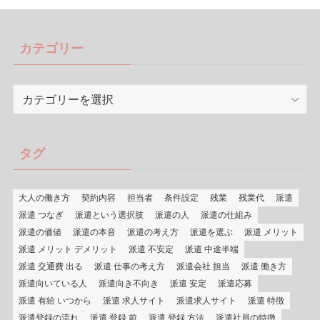
カテゴリー
カ
テ
ゴ
リ
タグ
ー
大人の働き方
契約内容
担当者
条件設定
残業
残業代
派遣
派遣 つなぎ
派遣という選択肢
派遣の人
派遣の仕組み
派遣の価値
派遣の本音
派遣の考え方
派遣を選ぶ
派遣 メリット
派遣 メリット デメリット
派遣 不安定
派遣 中途半端
派遣 交通費 出る
派遣 仕事の考え方
派遣会社 担当
派遣 働き方
派遣向いている人
派遣向き不向き
派遣 安定
派遣応募
派遣 有給 いつから
派遣 求人サイト
派遣求人サイト
派遣 特徴
派遣登録の流れ
派遣 登録 前
派遣 登録 方法
派遣社員の特徴