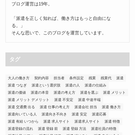
ブログ運営は19年。
「派遣を正しく知れば、働き方はもっと自由にな
る。」
そんな思いで、このブログを運営しています。
タグ
大人の働き方
契約内容
担当者
条件設定
残業
残業代
派遣
派遣 つなぎ
派遣という選択肢
派遣の人
派遣の仕組み
派遣の価値
派遣の本音
派遣の考え方
派遣を選ぶ
派遣 メリット
派遣 メリット デメリット
派遣 不安定
派遣 中途半端
派遣 交通費 出る
派遣 仕事の考え方
派遣会社 担当
派遣 働き方
派遣向いている人
派遣向き不向き
派遣 安定
派遣応募
派遣 有給 いつから
派遣 求人サイト
派遣求人サイト
派遣 特徴
派遣登録の流れ
派遣 登録 前
派遣 登録 方法
派遣社員の特徴