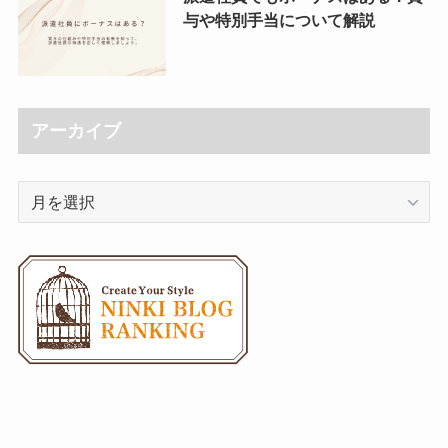
与や特別手当について解説
アーカイブ
ア
ー
カ
イ
ブ