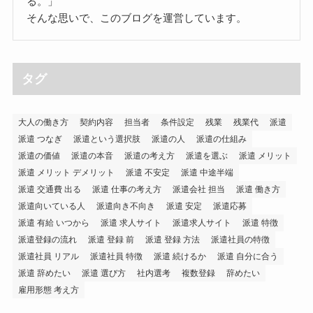
る。」
そんな思いで、このブログを運営しています。
タグ
大人の働き方
契約内容
担当者
条件設定
残業
残業代
派遣
派遣 つなぎ
派遣という選択肢
派遣の人
派遣の仕組み
派遣の価値
派遣の本音
派遣の考え方
派遣を選ぶ
派遣 メリット
派遣 メリット デメリット
派遣 不安定
派遣 中途半端
派遣 交通費 出る
派遣 仕事の考え方
派遣会社 担当
派遣 働き方
派遣向いている人
派遣向き不向き
派遣 安定
派遣応募
派遣 有給 いつから
派遣 求人サイト
派遣求人サイト
派遣 特徴
派遣登録の流れ
派遣 登録 前
派遣 登録 方法
派遣社員の特徴
派遣社員 リアル
派遣社員 特徴
派遣 続けるか
派遣 自分に合う
派遣 辞めたい
派遣 選び方
社内選考
複数登録
辞めたい
雇用形態 考え方