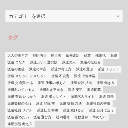
カ
テ
ゴ
リ
タグ
ー
大人の働き方
契約内容
担当者
条件設定
残業
残業代
派遣
派遣 つなぎ
派遣という選択肢
派遣の人
派遣の仕組み
派遣の価値
派遣の本音
派遣の考え方
派遣を選ぶ
派遣 メリット
派遣 メリット デメリット
派遣 不安定
派遣 中途半端
派遣 交通費 出る
派遣 仕事の考え方
派遣会社 担当
派遣 働き方
派遣向いている人
派遣向き不向き
派遣 安定
派遣応募
派遣 有給 いつから
派遣 求人サイト
派遣求人サイト
派遣 特徴
派遣登録の流れ
派遣 登録 前
派遣 登録 方法
派遣社員の特徴
派遣社員 リアル
派遣社員 特徴
派遣 続けるか
派遣 自分に合う
派遣 辞めたい
派遣 選び方
社内選考
複数登録
辞めたい
雇用形態 考え方