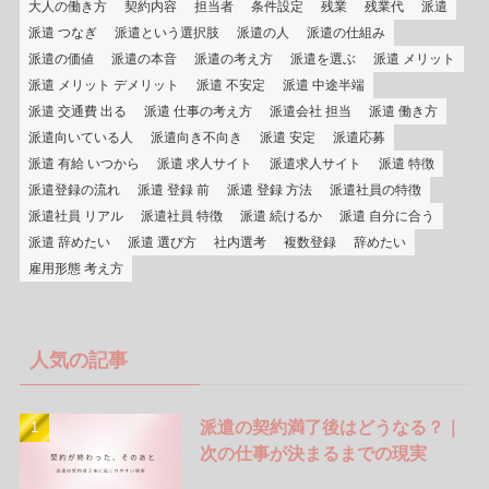
大人の働き方
契約内容
担当者
条件設定
残業
残業代
派遣
派遣 つなぎ
派遣という選択肢
派遣の人
派遣の仕組み
派遣の価値
派遣の本音
派遣の考え方
派遣を選ぶ
派遣 メリット
派遣 メリット デメリット
派遣 不安定
派遣 中途半端
派遣 交通費 出る
派遣 仕事の考え方
派遣会社 担当
派遣 働き方
派遣向いている人
派遣向き不向き
派遣 安定
派遣応募
派遣 有給 いつから
派遣 求人サイト
派遣求人サイト
派遣 特徴
派遣登録の流れ
派遣 登録 前
派遣 登録 方法
派遣社員の特徴
派遣社員 リアル
派遣社員 特徴
派遣 続けるか
派遣 自分に合う
派遣 辞めたい
派遣 選び方
社内選考
複数登録
辞めたい
雇用形態 考え方
人気の記事
派遣の契約満了後はどうなる？｜
次の仕事が決まるまでの現実