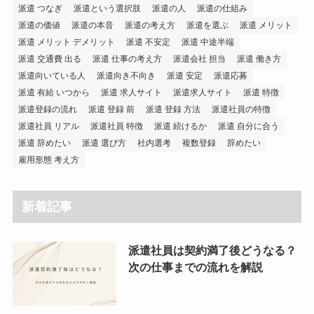
派遣 つなぎ
派遣という選択肢
派遣の人
派遣の仕組み
派遣の価値
派遣の本音
派遣の考え方
派遣を選ぶ
派遣 メリット
派遣 メリット デメリット
派遣 不安定
派遣 中途半端
派遣 交通費 出る
派遣 仕事の考え方
派遣会社 担当
派遣 働き方
派遣向いている人
派遣向き不向き
派遣 安定
派遣応募
派遣 有給 いつから
派遣 求人サイト
派遣求人サイト
派遣 特徴
派遣登録の流れ
派遣 登録 前
派遣 登録 方法
派遣社員の特徴
派遣社員 リアル
派遣社員 特徴
派遣 続けるか
派遣 自分に合う
派遣 辞めたい
派遣 選び方
社内選考
複数登録
辞めたい
雇用形態 考え方
新着記事
派遣社員は契約満了後どうなる？
次の仕事までの流れを解説