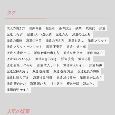
ゴ
リ
タグ
ー
大人の働き方
契約内容
担当者
条件設定
残業
残業代
派遣
派遣 つなぎ
派遣という選択肢
派遣の人
派遣の仕組み
派遣の価値
派遣の本音
派遣の考え方
派遣を選ぶ
派遣 メリット
派遣 メリット デメリット
派遣 不安定
派遣 中途半端
派遣 交通費 出る
派遣 仕事の考え方
派遣会社 担当
派遣 働き方
派遣向いている人
派遣向き不向き
派遣 安定
派遣応募
派遣 有給 いつから
派遣 求人サイト
派遣求人サイト
派遣 特徴
派遣登録の流れ
派遣 登録 前
派遣 登録 方法
派遣社員の特徴
派遣社員 リアル
派遣社員 特徴
派遣 続けるか
派遣 自分に合う
派遣 辞めたい
派遣 選び方
社内選考
複数登録
辞めたい
雇用形態 考え方
人気の記事