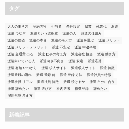
タグ
大人の働き方
契約内容
担当者
条件設定
残業
残業代
派遣
派遣 つなぎ
派遣という選択肢
派遣の人
派遣の仕組み
派遣の価値
派遣の本音
派遣の考え方
派遣を選ぶ
派遣 メリット
派遣 メリット デメリット
派遣 不安定
派遣 中途半端
派遣 交通費 出る
派遣 仕事の考え方
派遣会社 担当
派遣 働き方
派遣向いている人
派遣向き不向き
派遣 安定
派遣応募
派遣 有給 いつから
派遣 求人サイト
派遣求人サイト
派遣 特徴
派遣登録の流れ
派遣 登録 前
派遣 登録 方法
派遣社員の特徴
派遣社員 リアル
派遣社員 特徴
派遣 続けるか
派遣 自分に合う
派遣 辞めたい
派遣 選び方
社内選考
複数登録
辞めたい
雇用形態 考え方
新着記事