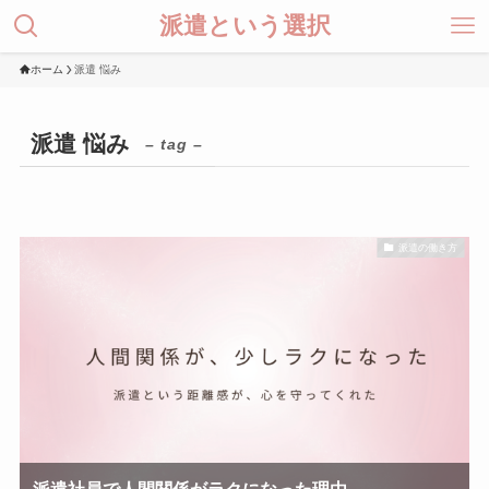
派遣という選択
ホーム
派遣 悩み
派遣 悩み
– tag –
派遣の働き方
派遣社員で人間関係がラクになった理由