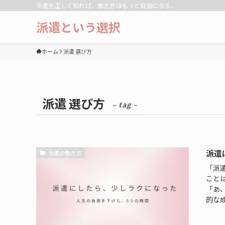
派遣を正しく知れば、働き方はもっと自由になる。
派遣という選択
ホーム
派遣 選び方
派遣 選び方
– tag –
派遣
派遣の働き方
「派
こと
「あ
的な成