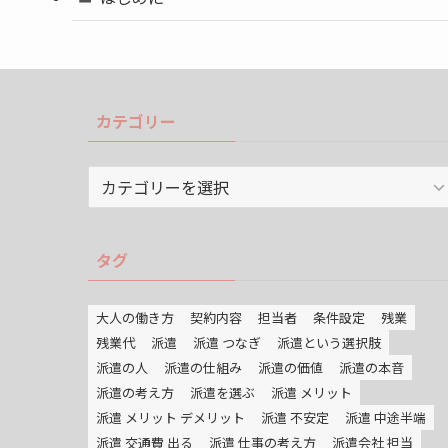
カテゴリー
カ
テ
ゴ
リ
タグ
ー
大人の働き方
契約内容
担当者
条件設定
残業
残業代
派遣
派遣 つなぎ
派遣という選択肢
派遣の人
派遣の仕組み
派遣の価値
派遣の本音
派遣の考え方
派遣を選ぶ
派遣 メリット
派遣 メリット デメリット
派遣 不安定
派遣 中途半端
派遣 交通費 出る
派遣 仕事の考え方
派遣会社 担当