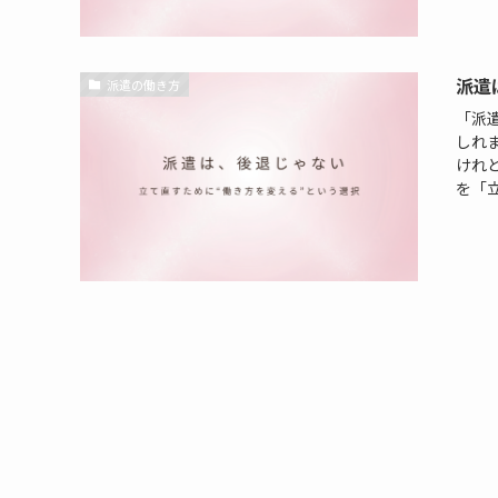
派遣
派遣の働き方
「派
しれ
けれ
を「立