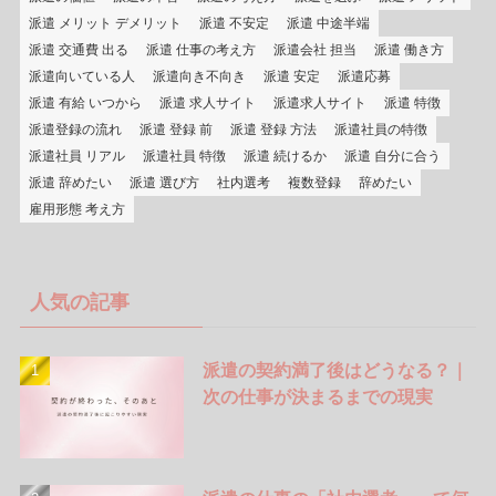
派遣 メリット デメリット
派遣 不安定
派遣 中途半端
派遣 交通費 出る
派遣 仕事の考え方
派遣会社 担当
派遣 働き方
派遣向いている人
派遣向き不向き
派遣 安定
派遣応募
派遣 有給 いつから
派遣 求人サイト
派遣求人サイト
派遣 特徴
派遣登録の流れ
派遣 登録 前
派遣 登録 方法
派遣社員の特徴
派遣社員 リアル
派遣社員 特徴
派遣 続けるか
派遣 自分に合う
派遣 辞めたい
派遣 選び方
社内選考
複数登録
辞めたい
雇用形態 考え方
人気の記事
派遣の契約満了後はどうなる？｜
次の仕事が決まるまでの現実