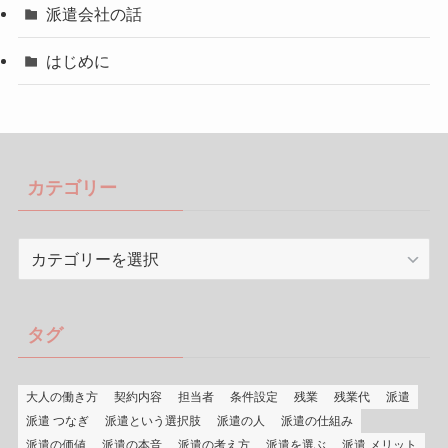
派遣会社の話
はじめに
カテゴリー
カ
テ
ゴ
リ
タグ
ー
大人の働き方
契約内容
担当者
条件設定
残業
残業代
派遣
派遣 つなぎ
派遣という選択肢
派遣の人
派遣の仕組み
派遣の価値
派遣の本音
派遣の考え方
派遣を選ぶ
派遣 メリット