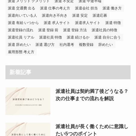
派遣 メリット デメリット
派遣 不安定
派遣 中途半端
派遣 交通費 出る
派遣 仕事の考え方
派遣会社 担当
派遣 働き方
派遣向いている人
派遣向き不向き
派遣 安定
派遣応募
派遣 有給 いつから
派遣 求人サイト
派遣求人サイト
派遣 特徴
派遣登録の流れ
派遣 登録 前
派遣 登録 方法
派遣社員の特徴
派遣社員 リアル
派遣社員 特徴
派遣 続けるか
派遣 自分に合う
派遣 辞めたい
派遣 選び方
社内選考
複数登録
辞めたい
雇用形態 考え方
新着記事
派遣社員は契約満了後どうなる？
次の仕事までの流れを解説
派遣社員が長く働くために意識し
たい5つのポイント